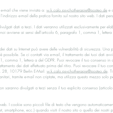
 e-mail che viene inviata a:
w.k.calo.psychotherapie@posteo.de
e a
l'indirizzo e-mail della pratica fornito sul nostro sito web. I dati pe
vulgati dati a terzi. I dati verranno utilizzati esclusivamente per el
 noi avviene ai sensi dell'articolo 6, paragrafo 1, comma 1, letter
dei dati su Internet può avere delle vulnerabilità di sicurezza. Una
è possibile. Se ci contatti via e-mail, il trattamento dei tuoi dati a
o 1, comma 1, lettera a del GDPR. Puoi revocare il tuo consenso in q
attamento dei dati effettuato prima del ritiro. Puoi revocare il tuo con
. 28, 10179 Berlin E-Mail:
w.k.calo.psychotherapie@posteo.de
. T
sanitari, tramite e-mail non criptate, ma utilizza questo mezzo solo p
 non saranno divulgati a terzi senza il tuo esplicito consenso (artic
o web. I cookie sono piccoli file di testo che vengono automaticame
et, smartphone, ecc.) quando visiti il nostro sito o quello dei nostri