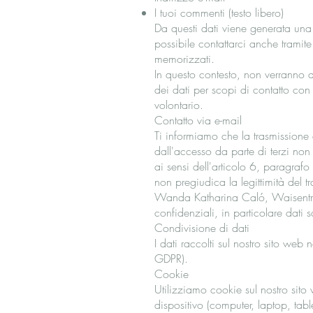
I tuoi commenti (testo libero)
Da questi dati viene generata una
possibile contattarci anche tramite 
memorizzati.
In questo contesto, non verranno di
dei dati per scopi di contatto con
volontario.
Contatto via e-mail
Ti informiamo che la trasmissione 
dall'accesso da parte di terzi non 
ai sensi dell'articolo 6, paragraf
non pregiudica la legittimità del tr
Wanda Katharina Caló, Waisentr
confidenziali, in particolare dati 
Condivisione di dati
I dati raccolti sul nostro sito web
GDPR).
Cookie
Utilizziamo cookie sul nostro sit
dispositivo (computer, laptop, tabl