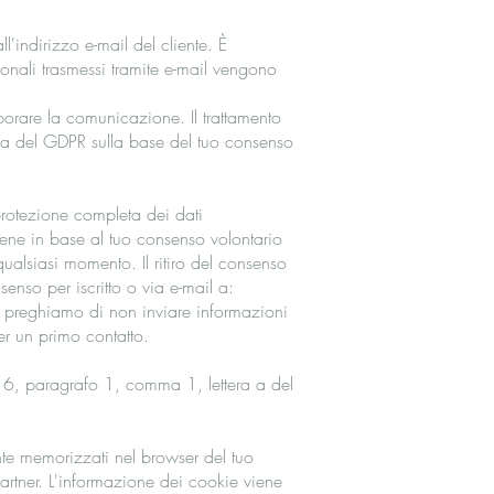
ll'indirizzo e-mail del cliente. È
rsonali trasmessi tramite e-mail vengono
aborare la comunicazione. Il trattamento
a a del GDPR sulla base del tuo consenso
 protezione completa dei dati
vviene in base al tuo consenso volontario
ualsiasi momento. Il ritiro del consenso
senso per iscritto o via e-mail a:
i preghiamo di non inviare informazioni
er un primo contatto.
olo 6, paragrafo 1, comma 1, lettera a del
nte memorizzati nel browser del tuo
 partner. L'informazione dei cookie viene