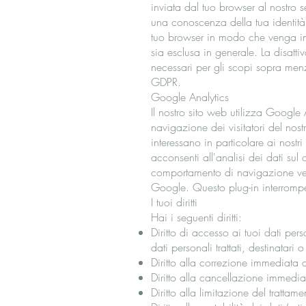
inviata dal tuo browser al nostro s
una conoscenza della tua identità.
tuo browser in modo che venga inf
sia esclusa in generale. La disatti
necessari per gli scopi sopra menzi
GDPR.
Google Analytics
Il nostro sito web utilizza Google
navigazione dei visitatori del no
interessano in particolare ai nostri
acconsenti all'analisi dei dati su
comportamento di navigazione venga
Google. Questo plug-in interrompe
I tuoi diritti
Hai i seguenti diritti:
Diritto di accesso ai tuoi dati pe
dati personali trattati, destinatari
Diritto alla correzione immediata d
Diritto alla cancellazione immedi
Diritto alla limitazione del tratta