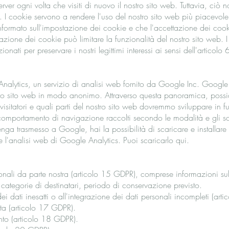
erver ogni volta che visiti di nuovo il nostro sito web. Tuttavia, ciò
 I cookie servono a rendere l'uso del nostro sito web più piacevole,
ormato sull'impostazione dei cookie e che l'accettazione dei cooki
vazione dei cookie può limitare la funzionalità del nostro sito web. I 
onati per preservare i nostri legittimi interessi ai sensi dell'articol
 Analytics, un servizio di analisi web fornito da Google Inc. Google
stro sito web in modo anonimo. Attraverso questa panoramica, poss
 visitatori e quali parti del nostro sito web dovremmo sviluppare in fu
l comportamento di navigazione raccolti secondo le modalità e gli sco
 trasmesso a Google, hai la possibilità di scaricare e installare u
 l'analisi web di Google Analytics. Puoi scaricarlo qui.
rsonali da parte nostra (articolo 15 GDPR), comprese informazioni su
 o categorie di destinatari, periodo di conservazione previsto.
ei dati inesatti o all'integrazione dei dati personali incompleti (ar
ata (articolo 17 GDPR).
mento (articolo 18 GDPR).