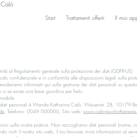
 Caló
Start
Trattamenti offerti
Il mio ap
rmità al Regolamento generale sulla protezione dei dati (GDPR-UE)
 modo confidenziale e in conformità alle disposizioni legali sulla p
esideriamo informarti qui sulla gestione dei dati personali su questo 
o o se esiste una base giuridica per farlo.
nsabile
ei dati personali è Wanda Katharina Caló, Waisenstr. 28, 10179 Beli
de
, Telefono: 0049 000000, Sito web:
www.calo-psychotherapie
mazioni sulla nostra pratica. Non raccogliamo dati personali (nome,
o visiti il nostro sito web, il tuo browser invia informazioni al serve