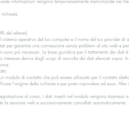
Queste informazioni vengono temporaneamente memorizzate nei file di
 richiesta
L del referrer)
 il sistema operativo del tuo computer e il nome del tuo provider di 
ttati per garantire una connessione senza problemi al sito web e per 
 sono più necessari. La base giuridica per il trattamento dei dati 
imo interesse deriva dagli scopi di raccolta dei dati elencati sopra. I
rsona.
atto
n modulo di contatto che può essere utilizzato per il contatto elettr
ficare l'origine della richiesta e per poter rispondere ad essa. Altre
 registrazione al corso, i dati inseriti nel modulo vengono trasmessi
te la sessione web e successivamente cancellati automaticamente: