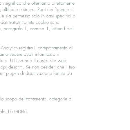
 non significa che otteniamo direttamente
 efficace e sicuro. Puoi configurare il
e sia permessa solo in casi specifici o
dati trattati tramite cookie sono
o 6, paragrafo 1, comma 1, lettera f del
 Analytics registra il comportamento di
iamo vedere quali informazioni
turo. Utilizzando il nostro sito web,
pi descritti. Se non desideri che il tuo
n plug-in di disattivazione fornito da
llo scopo del trattamento, categorie di
ticolo 16 GDPR).