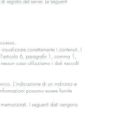
 registro del server. Le seguenti
accesso.
visualizzare correttamente i contenuti. I
è l'articolo 6, paragrafo 1, comma 1,
n nessun caso utilizziamo i dati raccolti
onico. L'indicazione di un indirizzo e-
 informazioni possono essere fornite
 e memorizzati. I seguenti dati vengono